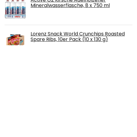
Mineralwasserflasche, 8 x 750 ml
Lorenz Snack World Crunchips Roasted
Spare Ribs, 10er Pack (10 x 130 g)
Dr. Oetker Weiße Fondant Decke, 450 g
PowerBar Protein Plus Riegel mit nur 107
Kcal - Low Sugar Eiweissriegel,
Fitnessriegel mit Ballaststoffen -
Chocolate Espresso (30 x 35g)
Free!