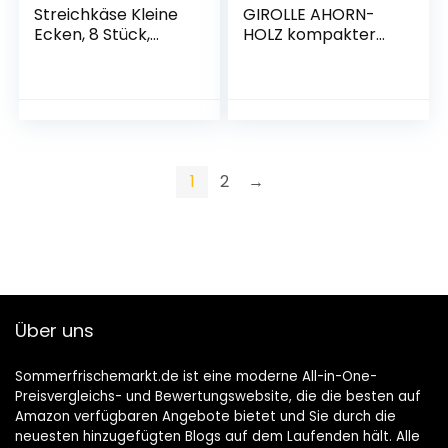
Streichkäse Kleine
GIROLLE AHORN-
Ecken, 8 Stück,
HOLZ kompakter
200 g
KÄSEHOBEL FÜR
TETE DE MOINE 1/2
Laib +
CHOCOFLEUR
SCHOKOLADE –
SWISS MADE
1
2
→
Über uns
Sommerfrischemarkt.de ist eine moderne All-in-One-
Preisvergleichs- und Bewertungswebsite, die die besten auf
Amazon verfügbaren Angebote bietet und Sie durch die
neuesten hinzugefügten Blogs auf dem Laufenden hält. Alle