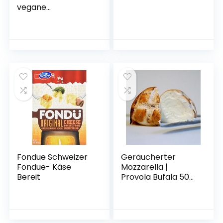
vegane
Käsealternativen
selber machen Set,
Käse aus Nüssen,
Cashew Käse, Bio
Käse zum selber
machen, Veganer
Cheese, DIY Käse
Fondue Schweizer
Geräucherter
Fondue- Käse
Mozzarella |
Bereit
Provola Bufala 500
Gr.