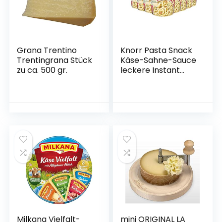
Grana Trentino
Knorr Pasta Snack
Trentingrana Stück
Käse-Sahne-Sauce
zu ca. 500 gr.
leckere Instant
Nudeln ohne
geschmacksverstä
rkende
Zusatzstoffe 8 x 71
g
Milkana Vielfalt-
mini ORIGINAL LA