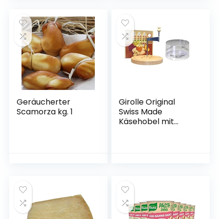
Geräucherter
Girolle Original
Scamorza kg. 1
Swiss Made
Käsehobel mit
Originalhaube für
Tete de Moine und
Choco Roulette
ohne Käse