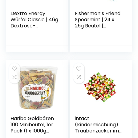
Dextro Energy
Fisherman’s Friend
Würfel Classic | 46g
Spearmint | 24 x
Dextrose-
25g Beutel |
Täfelchen | Schnell
Spearmint und
verfügbarer
Menthol
Traubenzucker im
Geschmack |
praktischen
Zuckerfrei | Für
Format | Geeignet
frischen Atem
für den Alltag &
Sport
Haribo Goldbären
intact
100 Minibeutel, 1er
(Kindermischung)
Pack (1 x 1000g
Traubenzucker im
Dose)
Beutel • 500g