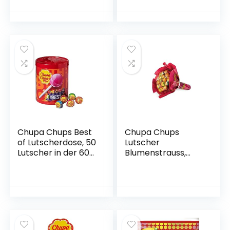
Farbstoffe
Chupa Chups Best
Chupa Chups
of Lutscherdose, 50
Lutscher
Lutscher in der 600
Blumenstrauss,
g
Geschenk-Idee:
Aufbewahrungsdos
Geburtstag +
e, 7 farbenfrohe
Jahrestag +
Geschmacksrichtu
Valentinstag +
ngen
Muttertag, 6
fruchtige Lolli-
Sorten