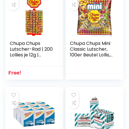
Chupa Chups
Chupa Chups Mini
Lutscher-Rad | 200
Classic Lutscher,
Lollies je 12g |
100er Beutel Lollis,
Lollipop-Ständer in
Geschmacksrichtu
6 leckeren
ngen: Cola +
Geschmacksrichtu
Orange + Erdbeere
Free!
ngen | Perfekt im
+ Apfel + Kirsche
Kiosk oder in der
Candy Bar