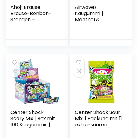
Ahoj-Brause
Airwaves
Brause-Bonbon-
Kaugummi |
Stangen –
Menthol &
BrauseBonbons
Eucalyptus | Blau,
verpackt als
zuckerfrei | 6
Stange – 3
Dosen (6 x 50
verschiedene
Dragees)
Geschmacksrichtu
ngen: Zitrone, Cola
und Himbeere – 1er
Pack (1 x 69 g)
Center Shock
Center Shock Sour
Scary Mix | Box mit
Mix, 1 Packung mit 11
100 Kaugummis |
extra-sauren
Extra-sauer |
Kaugummis, Mit
Zufallsgeschmack
Füllung + ohne