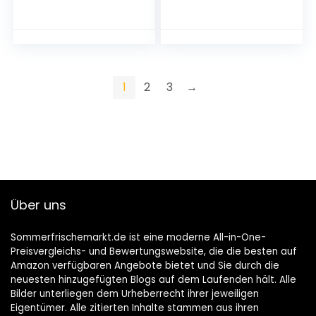
Traubenzucker
Bonbons einzeln
verpackt • 100%
Vegan
1
2
3
→
Über uns
Sommerfrischemarkt.de ist eine moderne All-in-One-
Preisvergleichs- und Bewertungswebsite, die die besten auf
Amazon verfügbaren Angebote bietet und Sie durch die
neuesten hinzugefügten Blogs auf dem Laufenden hält. Alle
Bilder unterliegen dem Urheberrecht ihrer jeweiligen
Eigentümer. Alle zitierten Inhalte stammen aus ihren