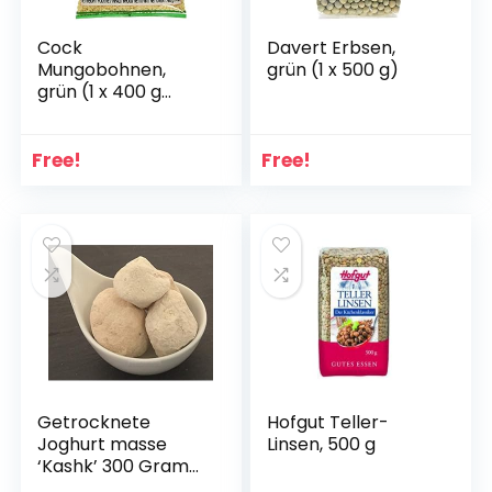
Cock
Davert Erbsen,
Mungobohnen,
grün (1 x 500 g)
grün (1 x 400 g
Packung)
Free!
Free!
Getrocknete
Hofgut Teller-
Joghurt masse
Linsen, 500 g
‘Kashk’ 300 Gramm
Arabische Küche