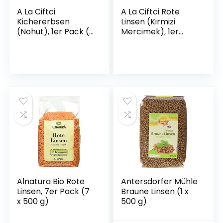
A La Ciftci
A La Ciftci Rote
Kichererbsen
Linsen (Kirmizi
(Nohut), 1er Pack (1
Mercimek), 1er
x 900 g)
Pack (1 x 4 kg)
Alnatura Bio Rote
Antersdorfer Mühle
Linsen, 7er Pack (7
Braune Linsen (1 x
x 500 g)
500 g)