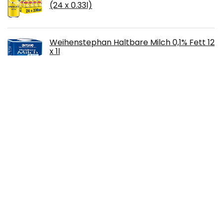
(24 x 0.33l)
Weihenstephan Haltbare Milch 0,1% Fett 12
x 1l
Lorenz Snack World Pommels Milder Käse
75g, 12er Pack (12 x 75g)
Davert Echter Basmati Reis braun, 500g