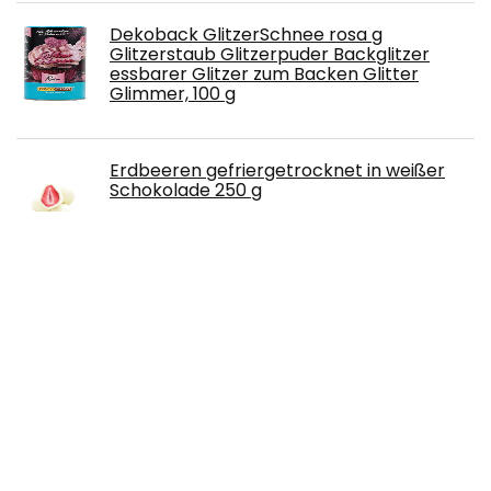
Dekoback GlitzerSchnee rosa g
Glitzerstaub Glitzerpuder Backglitzer
essbarer Glitzer zum Backen Glitter
Glimmer, 100 g
Erdbeeren gefriergetrocknet in weißer
Schokolade 250 g
Tassimo Kapseln Jacobs Typ Latte
Macchiato Classico, 40 Kaffeekapseln, 5er
Pack, 5 x 8 Getränke
Brändle Erdnussöl, raffiniert (1 x 500 ml)