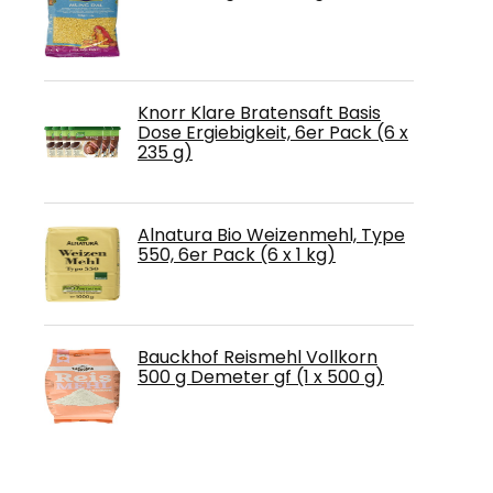
Knorr Klare Bratensaft Basis
Dose Ergiebigkeit, 6er Pack (6 x
235 g)
Alnatura Bio Weizenmehl, Type
550, 6er Pack (6 x 1 kg)
Bauckhof Reismehl Vollkorn
500 g Demeter gf (1 x 500 g)