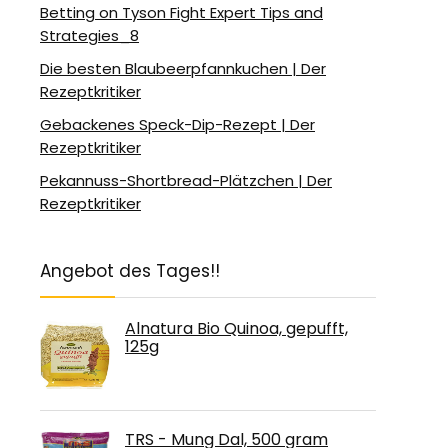
Betting on Tyson Fight Expert Tips and
Strategies_8
Die besten Blaubeerpfannkuchen | Der
Rezeptkritiker
Gebackenes Speck-Dip-Rezept | Der
Rezeptkritiker
Pekannuss-Shortbread-Plätzchen | Der
Rezeptkritiker
Angebot des Tages!!
Alnatura Bio Quinoa, gepufft,
125g
TRS - Mung Dal, 500 gram