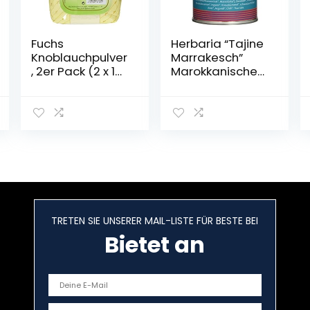
Fuchs
Herbaria “Tajine
Knoblauchpulver
Marrakesch”
, 2er Pack (2 x 1
Marokkanische
kg)
Gewürzmischun
g, 1er Pack (1 x
100 g Dose) –
Bio
TRETEN SIE UNSERER MAIL-LISTE FÜR BESTE BEI
Bietet an