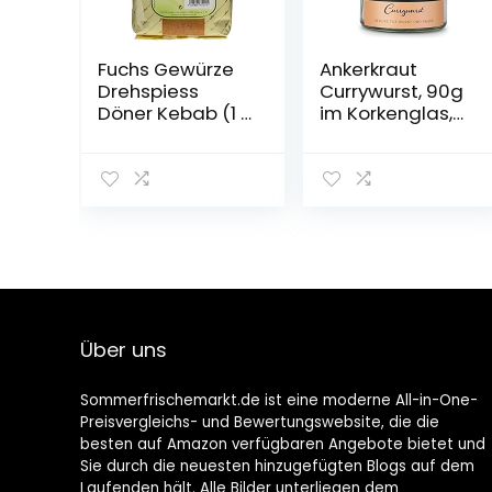
Fuchs Gewürze
Ankerkraut
Drehspiess
Currywurst, 90g
Döner Kebab (1 x
im Korkenglas,
1 kg)
Gewürzmischun
g zum
Anmischen
selbstgemacht
er Currywurst-
Soße oder als
Topping
Über uns
Sommerfrischemarkt.de ist eine moderne All-in-One-
Preisvergleichs- und Bewertungswebsite, die die
besten auf Amazon verfügbaren Angebote bietet und
Sie durch die neuesten hinzugefügten Blogs auf dem
Laufenden hält. Alle Bilder unterliegen dem