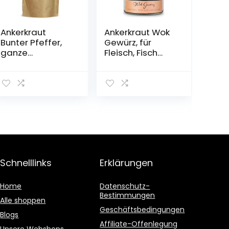
Ankerkraut
Ankerkraut Wok
Bunter Pfeffer,
Gewürz, für
ganze
Fleisch, Fisch
Pfefferkörner für
oder Seafood
die
und Gemüse
Pfeffermühle,
aus der Pfanne,
150g im Beutel
95g im
Korkenglas
Schnelllinks
Erklärungen
Home
Datenschutz-
Bestimmungen
Alle shoppen
Geschäftsbedingungen
Blogs
Affiliate-Offenlegung