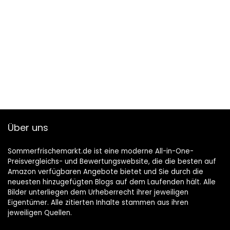
Über uns
Sommerfrischemarkt.de ist eine moderne All-in-One-
Preisvergleichs- und Bewertungswebsite, die die besten auf
Amazon verfügbaren Angebote bietet und Sie durch die
neuesten hinzugefügten Blogs auf dem Laufenden hält. Alle
Bilder unterliegen dem Urheberrecht ihrer jeweiligen
Eigentümer. Alle zitierten Inhalte stammen aus ihren
jeweiligen Quellen.