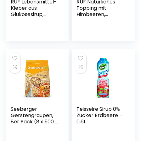
RUF Lebensmittel-
RUF Natürliches
Kleber aus
Topping mit
Glukosesirup,
Himbeeren,
Essbarer Kleber
Kirschen,
aus Zuckerguss
Reiscrisps, ohne
zum Dekorieren,
künstliche
Zucker-Dekor für
Zusatzstoffe,
Fondant, Motiv-
Fruchtmischung für
Torten, Plätzchen,
Porridge und
23g
Gebäck, glutenfrei
und vegan, 1x15g
Seeberger
Teisseire Sirup 0%
Gerstengraupen,
Zucker Erdbeere –
8er Pack (8 x 500 g
0,6L
Packung)