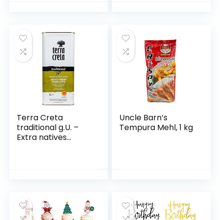
Terra Creta
Uncle Barn’s
traditional g.U. –
Tempura Mehl, 1 kg
Extra natives
Olivenöl aus
Kolymvari / 5 Liter