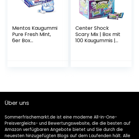
Mentos Kaugummi
Center Shock
Pure Fresh Mint,
Scary Mix | Box mit
6er Box
100 Kaugummis |
Kaugummi-
Extra-sauer |
Dragees,
Zufallsgeschmack
Pfefferminze-
Geschmack,
zuckerfrei
Über uns
Sommerfrischemarkt.de ist eine moderne All-in-One-
Preisvergleichs- und Bewertungswebsite, die die besten auf
Amazon verfügbaren Angebote bietet und Sie durch die
neuesten hinzugefügten Blogs auf dem Laufenden hält. Alle