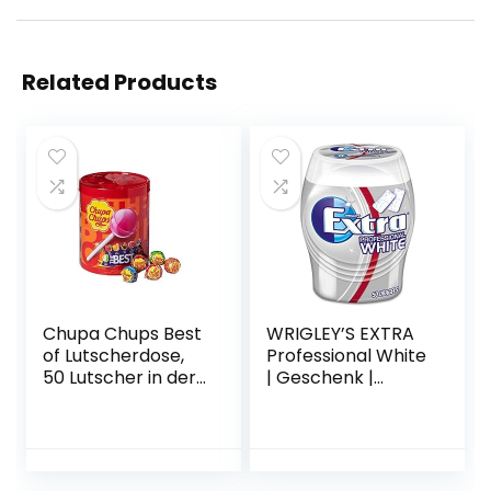
Related Products
Chupa Chups Best
WRIGLEY’S EXTRA
of Lutscherdose,
Professional White
50 Lutscher in der
| Geschenk |
600 g
Zuckerfrei | Eine
Aufbewahrungsdo
Dose (1 x 50
se, 7 farbenfrohe
Dragees)
Geschmacksrichtu
ngen