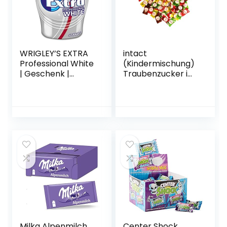
WRIGLEY’S EXTRA
intact
Professional White
(Kindermischung)
| Geschenk |
Traubenzucker im
Zuckerfrei | Eine
Beutel • 500g
Dose (1 x 50
Traubenzucker
Dragees)
Bonbons einzeln
verpackt • 100%
Vegan
Milka Alpenmilch
Center Shock