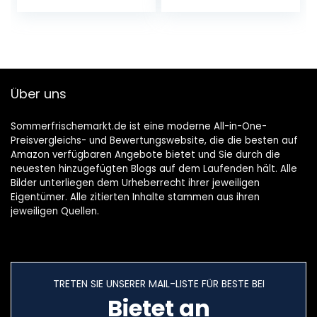
praktischen
verschiedene
Format | Geeignet
Geschmacksrichtu
für den Alltag &
ngen: Zitrone, Cola
Sport
und Himbeere –
1er Pack (1 x 69 g)
Über uns
Sommerfrischemarkt.de ist eine moderne All-in-One-
Preisvergleichs- und Bewertungswebsite, die die besten auf
Amazon verfügbaren Angebote bietet und Sie durch die
neuesten hinzugefügten Blogs auf dem Laufenden hält. Alle
Bilder unterliegen dem Urheberrecht ihrer jeweiligen
Eigentümer. Alle zitierten Inhalte stammen aus ihren
jeweiligen Quellen.
TRETEN SIE UNSERER MAIL-LISTE FÜR BESTE BEI
Bietet an