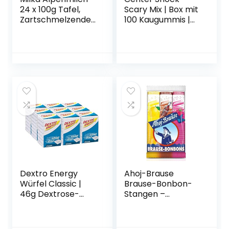
24 x 100g Tafel,
Scary Mix | Box mit
Zartschmelzende
100 Kaugummis |
Milka Alpenmilch
Extra-sauer |
Tafel Schokolade
Zufallsgeschmack
Dextro Energy
Ahoj-Brause
Würfel Classic |
Brause-Bonbon-
46g Dextrose-
Stangen –
Täfelchen | Schnell
BrauseBonbons
verfügbarer
verpackt als
Traubenzucker im
Stange – 3