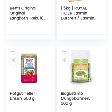
Ben’s Original
[ 5kg ] ROYAL
Original-
TIGER Jasmin
Langkorn-Reis, 10
Duftreis / Jasmin
Minuten
Reis, ganz /
Kochbeutel, 6
Jasmine Rice AAA
Packungen (6 x
1kg)
Hofgut Teller-
Biogustí Bio
Linsen, 500 g
Mungobohnen,
500 g