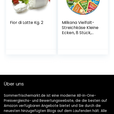
Fior di Latte Kg. 2
Milkana Vielfalt-
Streichkäse Kleine
Ecken, 8 Stück,
200 g
Über uns
Sommerfrischemarkt.de ist eine moderne All-in-One-
Preisvergleichs- und Bewertungswebsite, die die besten auf
Amazon verfügbaren Angebote bietet und Sie durch die
neuesten hinzugefügten Blogs auf dem Laufenden hält. Alle