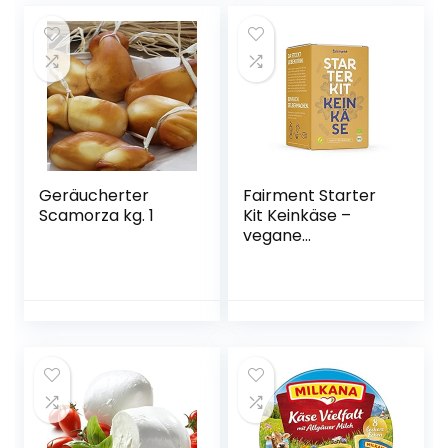
g
Geräucherter
Fairment Starter
Scamorza kg. 1
Kit Keinkäse –
vegane
Käsealternativen
selber machen
Set, Käse aus
Nüssen, Cashew
Käse, Bio Käse zum
selber machen,
Veganer Cheese,
DIY Käse