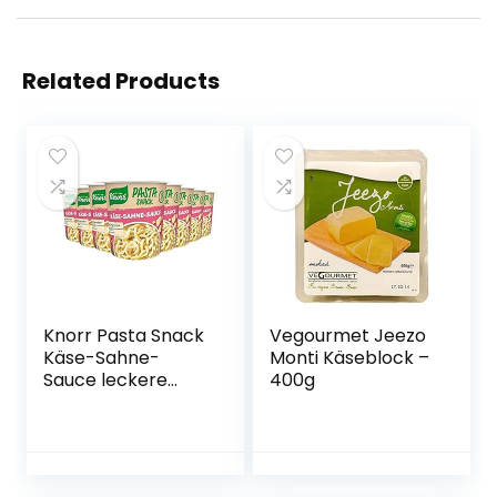
Related Products
Knorr Pasta Snack
Vegourmet Jeezo
Käse-Sahne-
Monti Käseblock –
Sauce leckere
400g
Instant Nudeln
ohne
geschmacksverst
ärkende
Zusatzstoffe 8 x 71