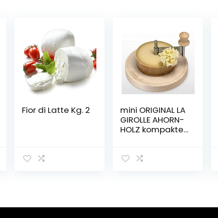
Fior di Latte Kg. 2
mini ORIGINAL LA
GIROLLE AHORN-
HOLZ kompakter
KÄSEHOBEL FÜR
TETE DE MOINE
1/2 Laib +
CHOCOFLEUR
SCHOKOLADE –
SWISS MADE