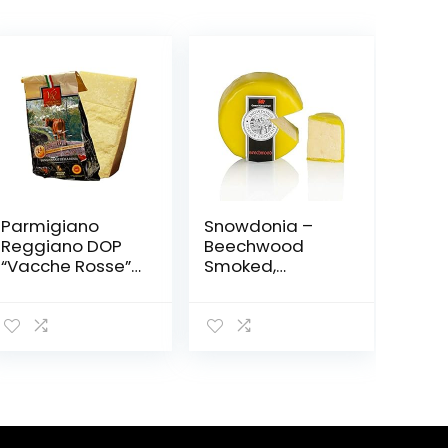
Parmigiano
Snowdonia –
Reggiano DOP
Beechwood
“Vacche Rosse”
Smoked,
(rote Kühe) 24
geräucherter
Monate 1 Stücke
Cheddar Käse,
– insgesamt
gelber Wachs,
kg.1. Direkt von
200g
den Consorzio
Vacche Rosse
produziert
(Roter
Aufkleber)