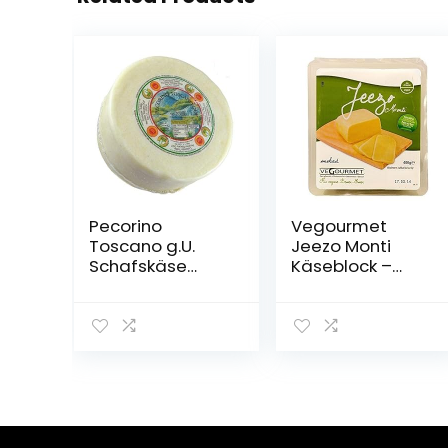
Pecorino
Vegourmet
Toscano g.U.
Jeezo Monti
Schafskäse
Käseblock –
ganze Formen,
400g
Gewicht von Kg.
2,0