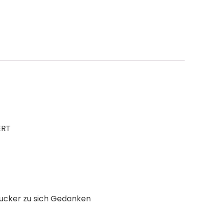
ERT
Zucker zu sich Gedanken