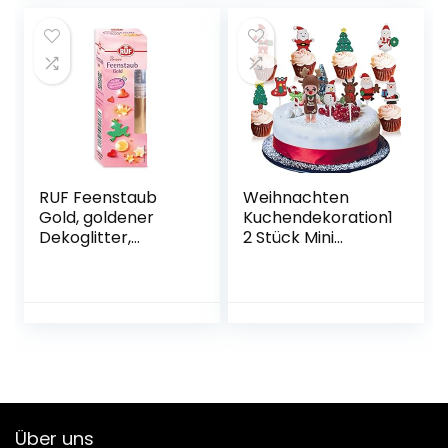
Torten, Plätzchen,
23g
RUF Feenstaub
Weihnachten
Gold, goldener
Kuchendekoration1
Dekoglitter,
2 Stück Mini
essbares
Weihnachten
Pumpspray für
Deko
einen glänzenden
Weihnachten deko
Goldschimmer auf
Figuren
Fondant-Torten,
Weihnachtskuche
Cup-Cakes und
n Topper Kinder
Desserts, 10g
DIY Zubehör
Flasche
weihnachtsdeko
Set Party
Über uns
Geburtstagsfeier