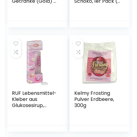
Getränke (Gold) –
Schoko, 1er Pack (1
essbarer Glitzer
x 250 g)
für Drinks &
Flüssigkeiten, z.B.
für Likör, Sekt,
Cocktails –
trinkbares &
geschmacksneutr
ales Glitzerpulver
– Glitzerpuder,
Glitzer-Staub
RUF Lebensmittel-
Kelmy Frosting
Kleber aus
Pulver Erdbeere,
Glukosesirup,
300g
Essbarer Kleber
aus Zuckerguss
zum Dekorieren,
Zucker-Dekor für
Fondant, Motiv-