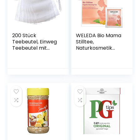
200 Stück
WELEDA Bio Mama
Teebeutel, Einweg
Stilltee,
Teebeutel mit
Naturkosmetik
Kordelzug
Milchproduktions-
Teebeutel
Tee zur
Leeres/für Tee
Unterstützung der
Obsttee
Milchbildung, Bio
Teeblumen
Kräutermischung
Gewürz
mit mildem
Kräuterpulver,
Geschmack hilft
Lebensmittelecht
den
und
Feuchtigkeitshaus
Umweltfreundlich,
halt auszugleichen
(8 * 10cm)
(20 Beutel x 2g)