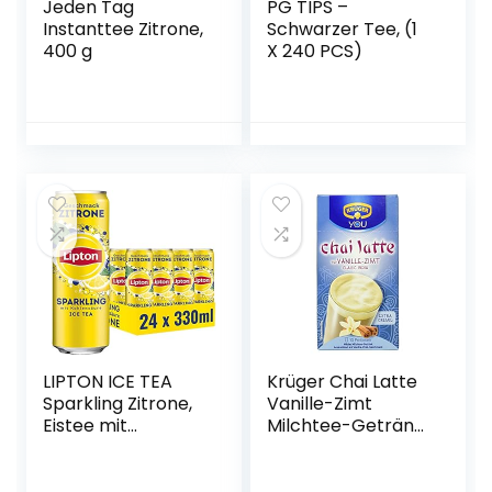
Jeden Tag
PG TIPS –
Instanttee Zitrone,
Schwarzer Tee, (1
400 g
X 240 PCS)
LIPTON ICE TEA
Krüger Chai Latte
Sparkling Zitrone,
Vanille-Zimt
Eistee mit
Milchtee-Getränk
Kohlensäure und
(1 x 250 g
Zitronen
Packung)
Geschmack (24 x