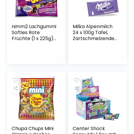
nimm2 Lachgummi
Milka Alpenmilch
Softies Rote
24 x 100g Tafel,
Früchte (1 x 225g)
Zartschmelzende
/ Fruchtgummi mit
Milka Alpenmilch
Fruchtsaft &
Tafel Schokolade
Vitaminen
Chupa Chups Mini
Center Shock