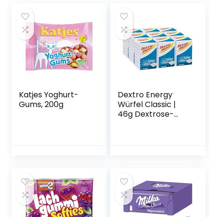
Katjes Yoghurt-
Dextro Energy
Gums, 200g
Würfel Classic |
46g Dextrose-
Täfelchen | Schnell
verfügbarer
Traubenzucker im
praktischen
Format | Geeignet
für den Alltag &
Sport