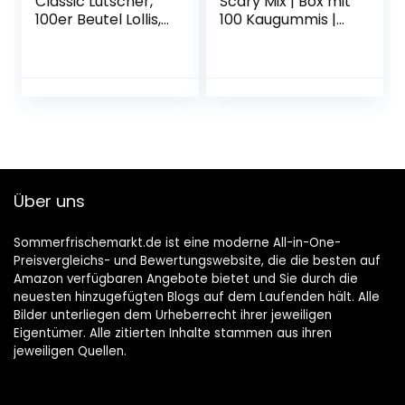
Classic Lutscher,
Scary Mix | Box mit
100er Beutel Lollis,
100 Kaugummis |
Geschmacksrichtu
Extra-sauer |
ngen: Cola +
Zufallsgeschmack
Orange +
Erdbeere + Apfel +
Kirsche
Über uns
Sommerfrischemarkt.de ist eine moderne All-in-One-
Preisvergleichs- und Bewertungswebsite, die die besten auf
Amazon verfügbaren Angebote bietet und Sie durch die
neuesten hinzugefügten Blogs auf dem Laufenden hält. Alle
Bilder unterliegen dem Urheberrecht ihrer jeweiligen
Eigentümer. Alle zitierten Inhalte stammen aus ihren
jeweiligen Quellen.