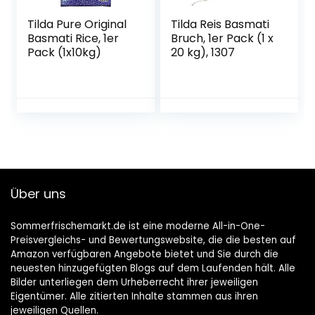
Tilda Pure Original
Tilda Reis Basmati
Basmati Rice, 1er
Bruch, 1er Pack (1 x
Pack (1x10kg)
20 kg), 1307
Über uns
Sommerfrischemarkt.de ist eine moderne All-in-One-
Preisvergleichs- und Bewertungswebsite, die die besten auf
Amazon verfügbaren Angebote bietet und Sie durch die
neuesten hinzugefügten Blogs auf dem Laufenden hält. Alle
Bilder unterliegen dem Urheberrecht ihrer jeweiligen
Eigentümer. Alle zitierten Inhalte stammen aus ihren
jeweiligen Quellen.