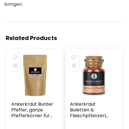
bringen.
Related Products
Ankerkraut Bunter
Ankerkraut
Pfeffer, ganze
Buletten &
Pfefferkörner für
Fleischpflanzerl,
die Pfeffermühle,
Gewürzmischung
150g im Beutel
für Buletten und