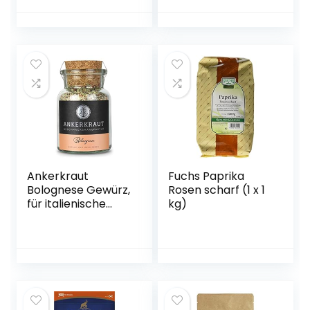
Frikadellen, 100g
im Korkenglas
Ankerkraut
Fuchs Paprika
Bolognese Gewürz,
Rosen scharf (1 x 1
für italienische
kg)
Spaghetti
Bolognese und
Lasagne, 100g im
Korkenglas