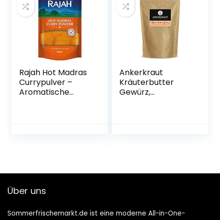
Rajah Hot Madras
Ankerkraut
Currypulver –
Kräuterbutter
Aromatische
Gewürz,
Gewürzmischung
Kräuterbutter
mit intensiver
selber machen,
Schärfe – 1 x 100 g
130g im
aromadichten
Beutel
Über uns
Sommerfrischemarkt.de ist eine moderne All-in-One-