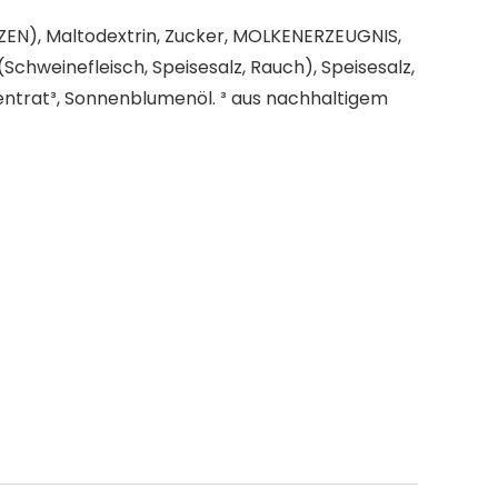
WEIZEN), Maltodextrin, Zucker, MOLKENERZEUGNIS,
chweinefleisch, Speisesalz, Rauch), Speisesalz,
ntrat³, Sonnenblumenöl. ³ aus nachhaltigem