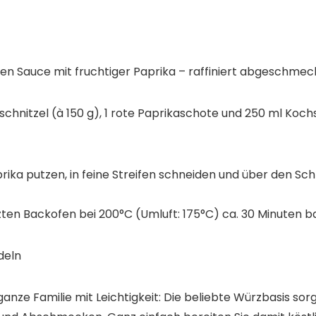
gen Sauce mit fruchtiger Paprika – raffiniert abgeschmec
bsschnitzel (à 150 g), 1 rote Paprikaschote und 250 ml 
prika putzen, in feine Streifen schneiden und über den Schn
zten Backofen bei 200°C (Umluft: 175°C) ca. 30 Minuten b
deln
 ganze Familie mit Leichtigkeit: Die beliebte Würzbasis s