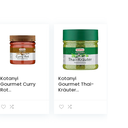
Kotanyi
Kotanyi
Gourmet Curry
Gourmet Thai-
Rot
Kräuter
Gewürzzubereitu
Gewürzmischun
ng | ein Muss für
g, typischer
indisches Curry,
Geschmack
aromatisch-
nach Ingwer,
würzig, scharf,
Koriander und
400 ml
Zitronengras,