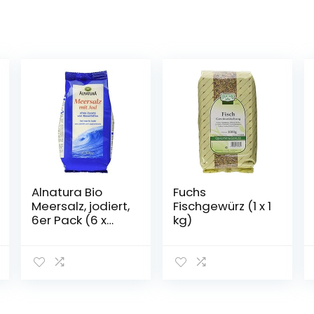
Alnatura Bio
Fuchs
Meersalz, jodiert,
Fischgewürz (1 x 1
6er Pack (6 x
kg)
500 g)