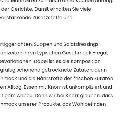
iche Mahlzeiten zu – auch ohne Kocherfahrung.
 der Gerichte. Damit erhalten Sie viele
verstärkende Zusatzstoffe und
rtiggerichten, Suppen und Salatdressings
 Mahlzeiten ihren typischen Geschmack – egal,
ariationen. Dabei ist es die Komposition
rgfältig schonend getrocknete Zutaten, denn
chmack und die Nährstoffe der frischen Zutaten
 Alltag. Essen mit Knorr ist unkompliziert und
ltigem Anbau. Denn wir bei Knorr glauben, dass
chmack unserer Produkte, das Wohlbefinden