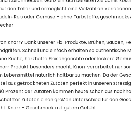
 und Abschmecken. Ganz einfach bereiten Sie damit köstl
uf den Teller und ermöglicht eine Vielzahl an Variationen
 Nudeln, Reis oder Gemüse – ohne Farbstoffe, geschmacks
lecker
von Knorr? Dank unserer Fix-Produkte, Brühen, Saucen, Fe
andgriffen. Schnell und einfach erhalten so authentische
e Küche, herzhafte Fleischgerichte oder leckere Gemüsev
Knorr Produkt besonders macht. Knorr verarbeitet nur so
um Lebensmittel natürlich haltbar zu machen. Da der Ges
l aus getrockneten Zutaten perfekt in unseren stressigen
r 90 Prozent der Zutaten kommen heute schon aus nachha
chaffter Zutaten einen großen Unterschied für den Ges
cht. Knorr – Geschmack mit gutem Gefühl.