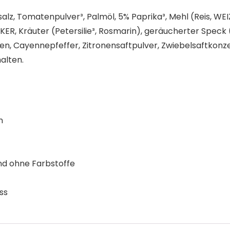
sesalz, Tomatenpulver³, Palmöl, 5% Paprika³, Mehl (Reis, 
, Kräuter (Petersilie³, Rosmarin), geräucherter Speck (S
, Cayennepfeffer, Zitronensaftpulver, Zwiebelsaftkonze
alten.
n
d ohne Farbstoffe
ss