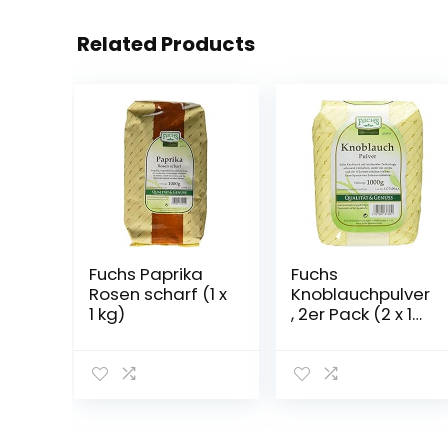
Related Products
Fuchs Paprika
Fuchs
Rosen scharf (1 x
Knoblauchpulver
1 kg)
, 2er Pack (2 x 1
kg)